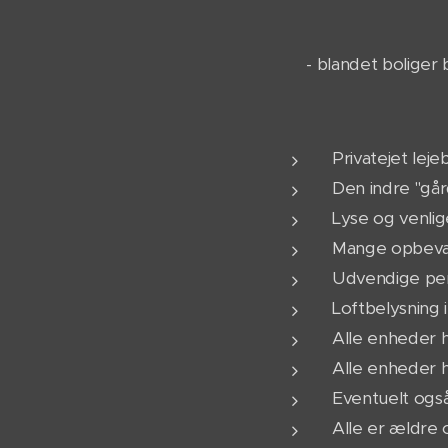
- blandet boliger 
Privatejet leje
Den indre "gård
Lyse og venli
Mange opbevar
Udvendige pers
Loftbelysning i
Alle enheder ha
Alle enheder h
Eventuelt ogs
Alle er ældre 