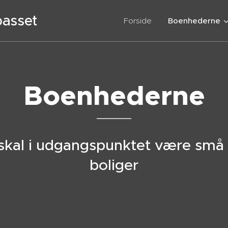
passet
Forside
Boenhederne
Boenhederne
e skal i udgangspunktet være små 
boliger