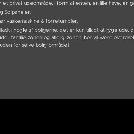
r et privat udeområde, i form af enten, en lille have, en g
g Solpaneler.
har vaskemaskine & tørretumbler.
lladt i nogle af boligerne, det er kun tilladt at ryge ude, 
e ude i familie zonen og allergi zonen, her vil være overd
den for selve bolig området.