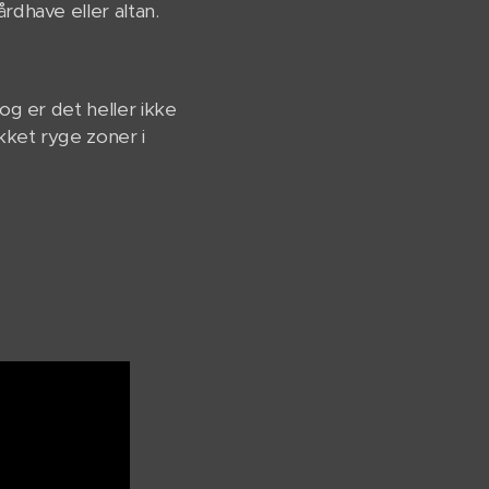
årdhave eller altan.
dog er det heller ikke
ækket ryge zoner i