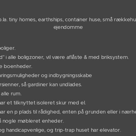
b.la. tiny homes, earthships, container huse, små rækkeh
ejendomme
boliger.
" i alle boligzoner, vil være aflåste & med briksystem.
ge boenheder.
ingsmuligheder og indbygningsskabe
ienner, så gardiner kan undlades.
 alle rum.
r et tilknyttet isoleret skur med el.
ar en p plads til rådighed, enten på grunden eller i nær
å nogle møbleret enheder.
og handicapvenlige, og trip-trap huset har elevator.