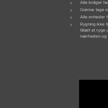
Alle boliger ha
Grønne tage o
Alle enheder 
Rygning ikke ti
tilladt at ryg
nærheden og u