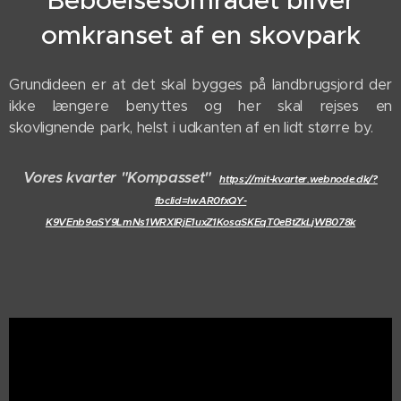
omkranset af en skovpark
Grundideen er at det skal bygges på landbrugsjord der
ikke længere benyttes og her skal rejses en
skovlignende park, helst i udkanten af en lidt større by.
Vores kvarter "Kompasset"
https://mit-kvarter.webnode.dk/?
fbclid=IwAR0fxQY-
K9VEnb9aSY9LmNs1WRXIRjE1uxZ1KosaSKEqT0eBtZkLjWB078k